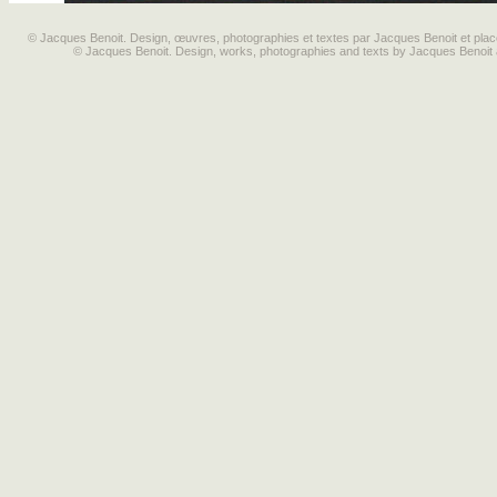
© Jacques Benoit. Design, œuvres, photographies et textes par Jacques Benoit et placé
© Jacques Benoit. Design, works, photographies and texts by Jacques Benoit 